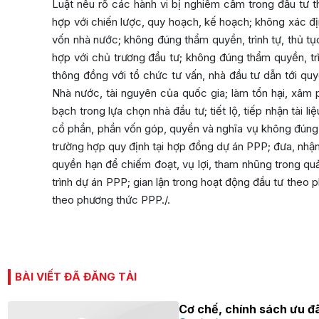
Luật nêu rõ các hành vi bị nghiêm cấm trong đầu tư 
hợp với chiến lược, quy hoạch, kế hoạch; không xác 
vốn nhà nước; không đúng thẩm quyền, trình tự, thủ t
hợp với chủ trương đầu tư; không đúng thẩm quyền, tr
thông đồng với tổ chức tư vấn, nhà đầu tư dẫn tới quy
Nhà nước, tài nguyên của quốc gia; làm tổn hại, xâ
bạch trong lựa chọn nhà đầu tư; tiết lộ, tiếp nhận tài 
cổ phần, phần vốn góp, quyền và nghĩa vụ không đúng
trường hợp quy định tại hợp đồng dự án PPP; đưa, nhận
quyền hạn để chiếm đoạt, vụ lợi, tham nhũng trong qu
trình dự án PPP; gian lận trong hoạt động đầu tư theo p
theo phương thức PPP./.
BÀI VIẾT ĐÃ ĐĂNG TẢI
Cơ chế, chính sách ưu đã