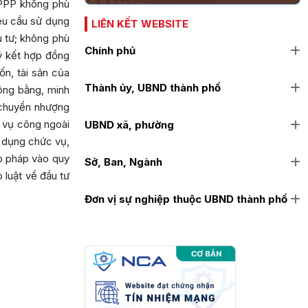
 PPP không phù
êu cầu sử dụng
LIÊN KẾT WEBSITE
u tư; không phù
Chính phủ
ký kết hợp đồng
ốn, tài sản của
Thành ủy, UBND thành phố
ông bằng, minh
u; chuyển nhượng
 vụ công ngoài
UBND xã, phường
i dụng chức vụ,
ợp pháp vào quy
Sở, Ban, Ngành
 luật về đầu tư
Đơn vị sự nghiệp thuộc UBND thành phố