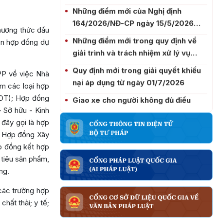
164/2026/NĐ-CP ngày 15/5/2026
thay thế Nghị định 130/2020/ NĐ-CP
Những điểm mới trong quy định về
phương thức đầu
ngày 30/10/2020 của Chính phủ về
giải trình và trách nhiệm xử lý vụ
iện hợp đồng dự
kiểm soát tài sản, thu nhập của
việc có dấu hiệu tham nhũng
Quy định mới trong giải quyết khiếu
người có chức vụ, quyền hạn trong
nại áp dụng từ ngày 01/7/2026
cơ quan, tổ chức, đơn vị
PP về việc Nhà
m các loại hợp
Giao xe cho người không đủ điều
BOT); Hợp đồng
kiện: Khi sự chủ quan dẫn đến những
 Sở hữu - Kinh
hậu quả nghiêm trọng
THÀNH PHỐ HUẾ TRIỂN KHAI TỔNG
đây gọi là hợp
RÀ SOÁT HỆ THỐNG VĂN BẢN QUY
; Hợp đồng Xây
PHẠM PHÁP LUẬT - NỀN TẢNG
Trình tự, thủ tục xác định tình trạng
p đồng kết hợp
QUAN TRỌNG CHO HOÀN THIỆN
nghiện ma túy tại cơ sở y tế xác định
 tiêu sản phẩm,
THỂ CHẾ VÀ PHÁT TRIỂN TRONG
tình trạng nghiện ma túy
ng.
QUY ĐỊNH CỦA PHÁP LUẬT VỀ QUÁ
GIAI ĐOẠN MỚI
CẢNH NGƯỜI BỊ DẪN ĐỘ
 các trường hợp
hất thải; y tế;
TRÁCH NHIỆM CỦA CÁC CƠ QUAN
NHÀ NƯỚC, TỔ CHỨC, CÁ NHÂN CÓ