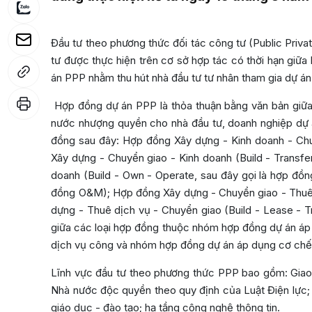
Đầu tư theo phương thức đối tác công tư (Public Priva
tư được thực hiện trên cơ sở hợp tác có thời hạn giữa
án PPP nhằm thu hút nhà đầu tư tư nhân tham gia dự á
Hợp đồng dự án PPP là thỏa thuận bằng văn bản giữa
nước nhượng quyền cho nhà đầu tư, doanh nghiệp dự 
đồng sau đây: Hợp đồng Xây dựng - Kinh doanh - Chuy
Xây dựng - Chuyển giao - Kinh doanh (Build - Transf
doanh (Build - Own - Operate, sau đây gọi là hợp đồ
đồng O&M); Hợp đồng Xây dựng - Chuyển giao - Thuê d
dựng - Thuê dịch vụ - Chuyển giao (Build - Lease - 
giữa các loại hợp đồng thuộc nhóm hợp đồng dự án áp 
dịch vụ công và nhóm hợp đồng dự án áp dụng cơ chế 
Lĩnh vực đầu tư theo phương thức PPP bao gồm: Giao t
Nhà nước độc quyền theo quy định của Luật Điện lực; th
giáo dục - đào tạo; hạ tầng công nghệ thông tin.