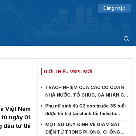
THÀNH PHỐ HUẾ TRIỂN KHAI TỔNG
RÀ SOÁT HỆ THỐNG VĂN BẢN QUY
PHẠM PHÁP LUẬT - NỀN TẢNG
Trình tự, thủ tục xác định tình trạng
QUAN TRỌNG CHO HOÀN THIỆN
nghiện ma túy tại cơ sở y tế xác định
THỂ CHẾ VÀ PHÁT TRIỂN TRONG
tình trạng nghiện ma túy
QUY ĐỊNH CỦA PHÁP LUẬT VỀ QUÁ
GIAI ĐOẠN MỚI
CẢNH NGƯỜI BỊ DẪN ĐỘ
GIỚI THIỆU VBPL MỚI
TRÁCH NHIỆM CỦA CÁC CƠ QUAN
NHÀ NƯỚC, TỔ CHỨC, CÁ NHÂN CÓ
LIÊN QUAN TRONG HOẠT ĐỘNG
Phụ nữ sinh đủ 02 con trước 35 tuổi
TƯƠNG TRỢ TƯ PHÁP VỀ DÂN SỰ
được hỗ trợ tài chính tối thiểu là
ĩa Việt Nam
2.000.000 đồng/phụ nữ
MỘT SỐ QUY ĐỊNH VỀ GIÁM SÁT
h từ ngày 01
ĐIỆN TỬ TRONG PHÒNG, CHỐNG
 đầu tư thì
MA TÚY
Những điểm mới của Nghị định