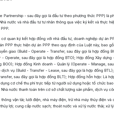
te Partnership - sau đây gọi là đầu tư theo phương thức PPP) là 
 Nhà nước và nhà đầu tư tư nhân thông qua việc ký kết và thực h
n PPP.
 cơ quan ký kết hợp đồng với nhà đầu tư, doanh nghiệp dự án P
án PPP thực hiện dự án PPP theo quy định của Luật này, bao gồ
ển giao (Build - Operate - Transfer, sau đây gọi là hợp đồng 
er - Operate, sau đây gọi là hợp đồng BTO); Hợp đồng Xây dựng -
ng BOO); Hợp đồng Kinh doanh - Quản lý (Operate - Manage, sau 
ịch vụ (Build - Transfer - Lease, sau đây gọi là hợp đồng BTL)
Transfer, sau đây gọi là hợp đồng BLT); Hợp đồng hỗn hợp: Là hợ
dụng cơ chế thu phí trực tiếp từ người sử dụng hoặc tổ chức bao
Nhà nước thanh toán trên cơ sở chất lượng sản phẩm, dịch vụ cô
hông vận tải; lưới điện, nhà máy điện, trừ nhà máy thủy điện và
ủy lợi; cung cấp nước sạch; thoát nước và xử lý nước thải; xử lý c