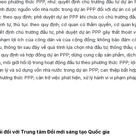
theo phương thức PPP, như: quyết định chủ trương đầu tư dự án
định được nguồn vốn nhà nước trong dự án PPP đối với dự án có y
ục theo quy định; phê duyệt dự án PPP khi chưa có chủ trương đầ
ình tự, thủ tục theo quy định; cơ quan có thẩm quyền, cơ quan 
ết định chủ trương đầu tư, phê duyệt dự án PPP gây thất thoát v
m phạm lợi ích của công dân và của cộng đồng; không bảo đảm c
liệu, thông tin sau đây về quá trình lựa chọn nhà đầu tư; thông thầ
 quy định và hợp đồng dự án PPP; dừng cung cấp sản phẩm, dịch
, môi giới hối lộ trong hoạt động đầu tư theo phương thức PPP; lợ
ản lý và sử dụng vốn nhà nước trong dự án PPP; can thiệp bất h
hương thức PPP; cản trở việc phát hiện, xử lý hành vi vi phạm pháp
i đối với Trung tâm Đổi mới sáng tạo Quốc gia