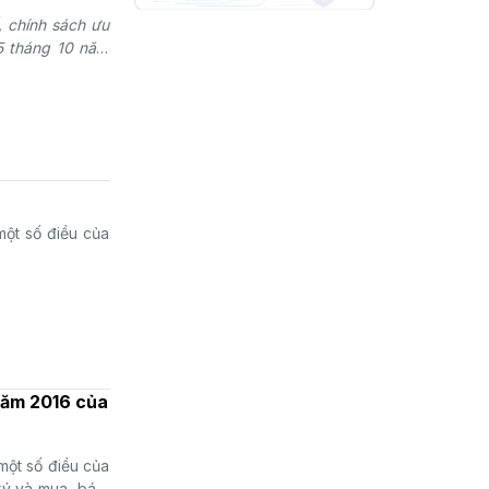
, chính sách ưu
05 tháng 10 năm
một số điều của
 năm 2016 của
ột số điều của
ý và mua, bán,