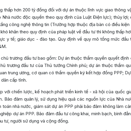
thấp hơn 200 tỷ đồng đối với dự án thuộc lĩnh vực giao thông vận 
p Nhà nước độc quyền theo quy định của Luật Điện lực); thủy lợi
ạ tầng công nghệ thông tin (Trường hợp thuộc địa bàn có điều kiện k
t khó khăn theo quy định của pháp luật về đầu tư thì không thấp hơ
vực y tế; giáo dục - đào tạo. Quy định về quy mô tổng mức đầu t
O&M.
 chủ trương đầu tư bao gồm: Dự án thuộc thẩm quyền quyết định 
chủ trương đầu tư của Thủ tướng Chính phủ; dự án thuộc thẩm qu
quan trung ương, cơ quan có thẩm quyền ký kết hợp đồng PPP; Dự
 dân cấp tỉnh.
 với chiến lược, kế hoạch phát triển kinh tế - xã hội của quốc g
ch. Bảo đảm quản lý, sử dụng hiệu quả các nguồn lực của Nhà nư
iểm toán nhà nước, giám sát dự án PPP phải bảo đảm không làm cả
 nghiệp dự án PPP. Bảo đảm đầu tư công khai, minh bạch, bình đẳ
đầu tư, người sử dụng và cộng đồng.